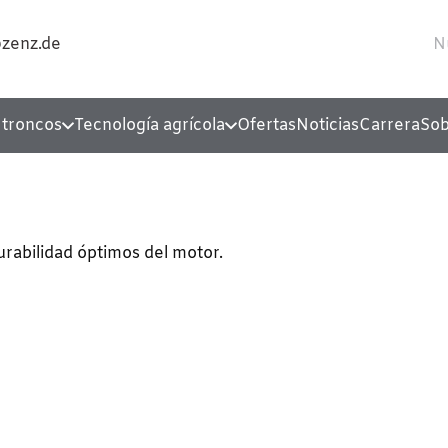
@zenz.de
N
 troncos
Tecnología agrícola
Ofertas
Noticias
Carrera
Sob
urabilidad óptimos del motor.