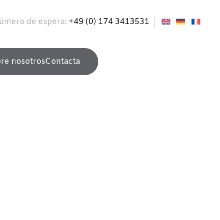
úmero de espera:
+49 (0) 174 3413531
re nosotros
Contacta